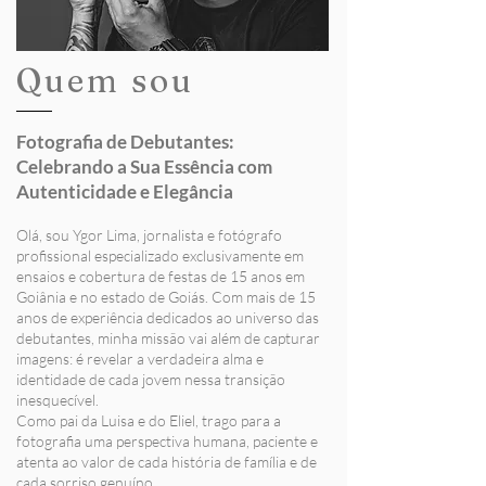
Quem sou
Fotografia de Debutantes:
Celebrando a Sua Essência com
Autenticidade e Elegância
Olá, sou Ygor Lima, jornalista e fotógrafo
profissional especializado exclusivamente em
ensaios e cobertura de festas de 15 anos em
Goiânia e no estado de Goiás. Com mais de 15
anos de experiência dedicados ao universo das
debutantes, minha missão vai além de capturar
imagens: é revelar a verdadeira alma e
identidade de cada jovem nessa transição
inesquecível.
Como pai da Luisa e do Eliel, trago para a
fotografia uma perspectiva humana, paciente e
atenta ao valor de cada história de família e de
cada sorriso genuíno.